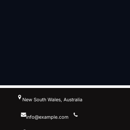
跳
New South Wales, Australia
至
内
容
info@example.com