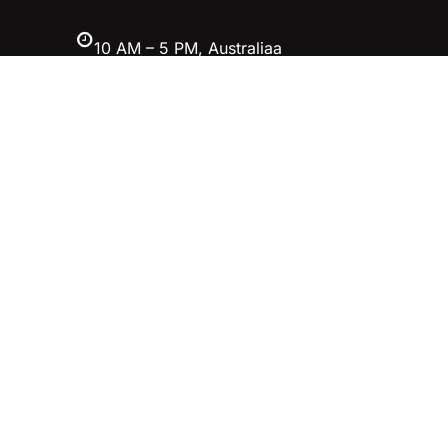
10 AM – 5 PM, Australiaa
Facebook
Twitter
YouTube
Instagram
英雄联盟MSI季中冠军赛竞猜-英雄联
盟LOL官方网站-腾讯游戏
立即加入
英雄联盟怎么赌钱_S14英雄联盟