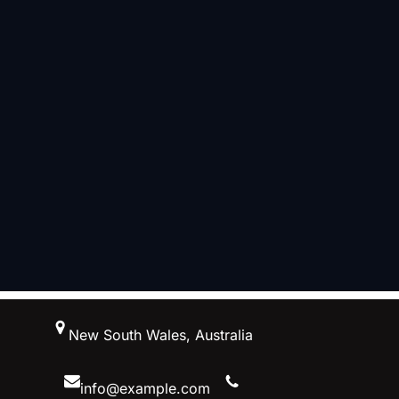
跳
New South Wales, Australia
至
内
容
info@example.com