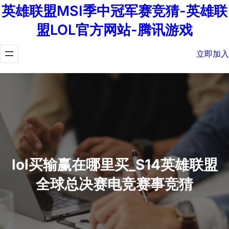
英雄联盟MSI季中冠军赛竞猜-英雄联
盟LOL官方网站-腾讯游戏
立即加入
lol买输赢在哪里买_S14英雄联盟
全球总决赛电竞赛事竞猜