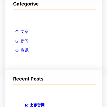
Categorise
文章
新闻
资讯
Recent Posts
lol比赛官网