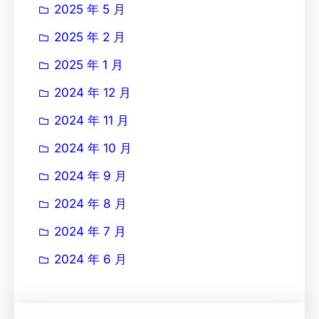
2025 年 5 月
2025 年 2 月
2025 年 1 月
2024 年 12 月
2024 年 11 月
2024 年 10 月
2024 年 9 月
2024 年 8 月
2024 年 7 月
2024 年 6 月