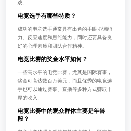
戏。
电竞选手有哪些特质？
成功的电竞选手通常具有出色的手眼协调能
力、反应速度和思维能力，同时还要具备良
好的心理素质和团队合作精神。
电竞比赛的奖金水平如何？
一些高水平的电竞比赛，尤其是国际赛事，
奖金可高达数百万美元，而且优秀的电竞选
手也可以通过赛事、直播等多种方式赚取丰
厚的收入。
电竞比赛中的观众群体主要是年龄
段？