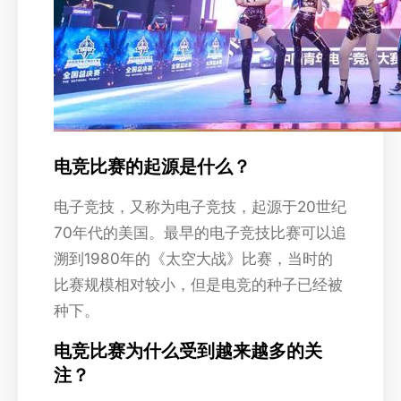
电竞比赛的起源是什么？
电子竞技，又称为电子竞技，起源于20世纪
70年代的美国。最早的电子竞技比赛可以追
溯到1980年的《太空大战》比赛，当时的
比赛规模相对较小，但是电竞的种子已经被
种下。
电竞比赛为什么受到越来越多的关
注？