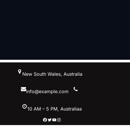
跳
New South Wales, Australia
至
内
容
info@example.com
10 AM – 5 PM, Australiaa
Facebook
Twitter
YouTube
Instagram