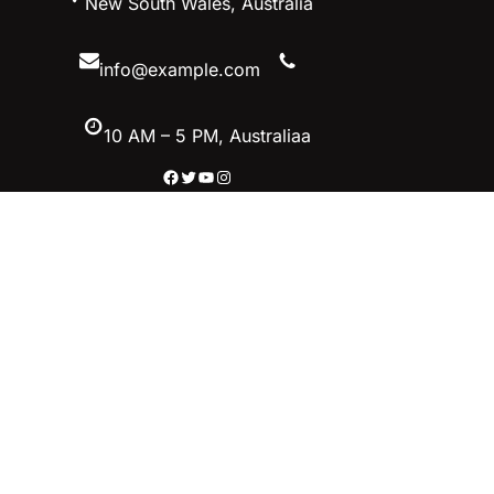
New South Wales, Australia
至
内
容
info@example.com
10 AM – 5 PM, Australiaa
Facebook
Twitter
YouTube
Instagram
英雄联盟MSI季中冠军赛竞猜-英雄联
盟LOL官方网站-腾讯游戏
立即加入