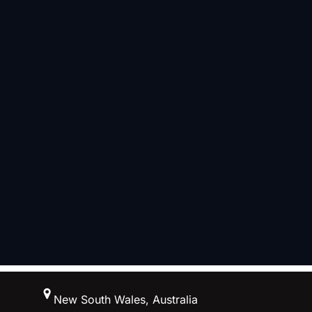
跳
New South Wales, Australia
至