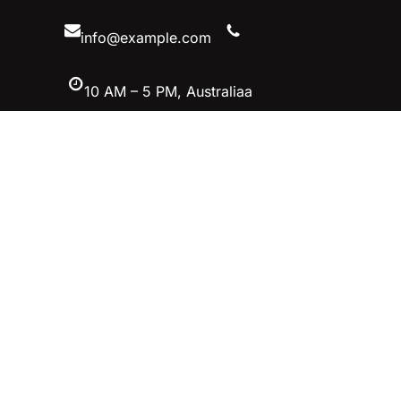
内
容
info@example.com
10 AM – 5 PM, Australiaa
Facebook
Twitter
YouTube
Instagram
英雄联盟MSI季中冠军赛竞猜-英雄联
盟LOL官方网站-腾讯游戏
立即加入